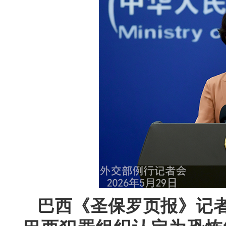
巴西《圣保罗页报》记