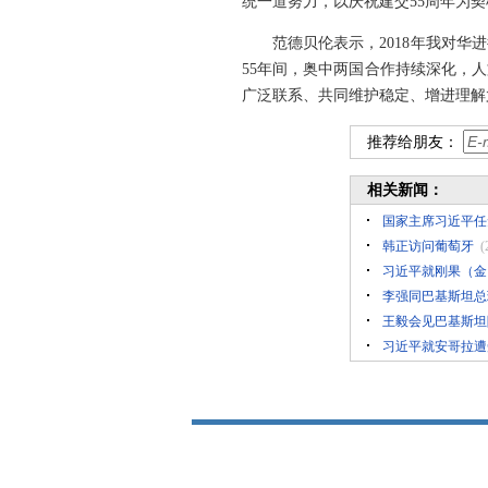
统一道努力，以庆祝建交55周年为
范德贝伦表示，2018年我对
55年间，奥中两国合作持续深化，
广泛联系、共同维护稳定、增进理解
推荐给朋友：
相关新闻：
国家主席习近平任
韩正访问葡萄牙
(
习近平就刚果（金
李强同巴基斯坦总
王毅会见巴基斯坦
习近平就安哥拉遭