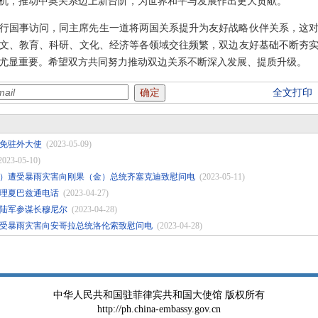
契机，推动中奥关系迈上新台阶，为世界和平与发展作出更大贡献。
华进行国事访问，同主席先生一道将两国关系提升为友好战略伙伴关系，这
人文、教育、科研、文化、经济等各领域交往频繁，双边友好基础不断夯
尤显重要。希望双方共同努力推动双边关系不断深入发展、提质升级。
全文打印
免驻外大使
(2023-05-09)
2023-05-10)
）遭受暴雨灾害向刚果（金）总统齐塞克迪致慰问电
(2023-05-11)
理夏巴兹通电话
(2023-04-27)
陆军参谋长穆尼尔
(2023-04-28)
受暴雨灾害向安哥拉总统洛伦索致慰问电
(2023-04-28)
中华人民共和国驻菲律宾共和国大使馆 版权所有
http://ph.china-embassy.gov.cn