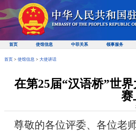
首页
使馆信息
中菲关系
领事服务
首页
>
使馆信息
>
大使讲话
在第25届“汉语桥”世
赛
尊敬的各位评委、各位老