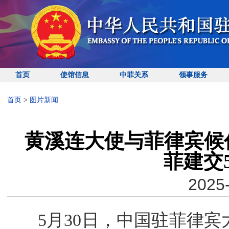
首页
使馆信息
中菲关系
领事服务
首页
>
图片新闻
黄溪连大使与菲律宾候
菲建交
2025-
5月30日，中国驻菲律