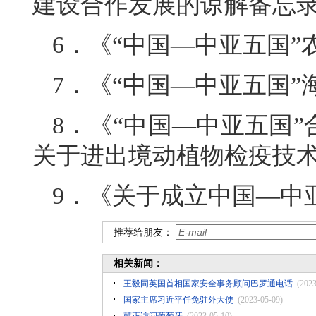
建设合作发展的谅解备忘
6．《“中国—中亚五国
7．《“中国—中亚五国
8．《“中国—中亚五国
关于进出境动植物检疫技
9．《关于成立中国—中
推荐给朋友：
相关新闻：
王毅同英国首相国家安全事务顾问巴罗通电话
(2023
国家主席习近平任免驻外大使
(2023-05-09)