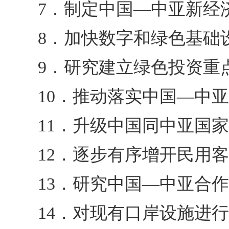
7．制定中国—中亚新经
8．加快数字和绿色基础
9．研究建立绿色投资重
10．推动落实中国—中
11．升级中国同中亚国
12．逐步有序增开民用
13．研究中国—中亚合
14．对现有口岸设施进