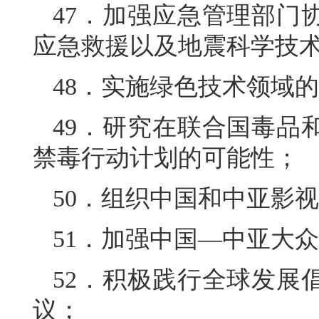
47．加强应急管理部门
应急救援以及地震科学技
48．实施绿色技术领域
49．研究在联合国毒品
禁毒行动计划的可能性；
50．组织中国和中亚影
51．加强中国—中亚大
52．积极践行全球发展
议；