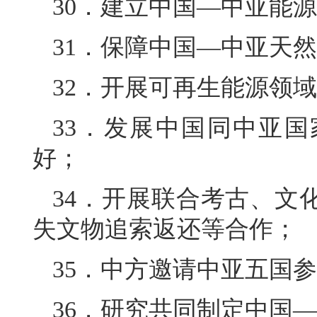
30．建立中国—中亚能
31．保障中国—中亚天
32．开展可再生能源领
33．发展中国同中亚
好；
34．开展联合考古、文
失文物追索返还等合作；
35．中方邀请中亚五国参
36．研究共同制定中国