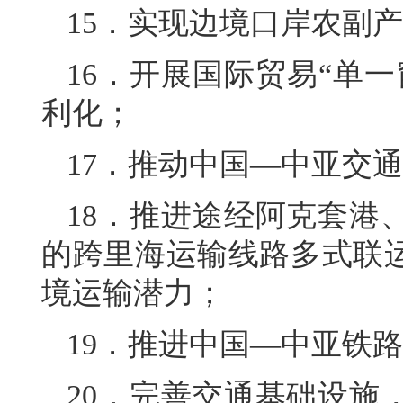
15．实现边境口岸农副
16．开展国际贸易“单
利化；
17．推动中国—中亚交
18．推进途经阿克套港
的跨里海运输线路多式联
境运输潜力；
19．推进中国—中亚铁
20．完善交通基础设施