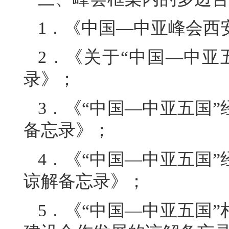
1．《中国—中亚峰会西
2．《关于“中国—中亚
录》；
3．《“中国—中亚五国
备忘录》；
4．《“中国—中亚五国
谅解备忘录》；
5．《“中国—中亚五国