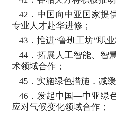
42．中国向中亚国家提
专业人才赴华进修；
43．推进“鲁班工坊”职
44．拓展人工智能、智
术领域合作；
45．实施绿色措施，减
46．发起中国—中亚绿
应对气候变化领域合作；