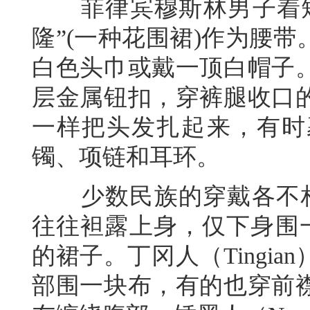
菲律宾穆斯林男子着短
隆”(一种花围裙)作为腰
白色头巾或戴一顶白帽子
层金属钮扣，穿裤腿收口
一样把头发扎起来，有时
镯、项链和耳环。
少数民族的穿戴各不相同。
往往袒露上身，仅下身围
的裙子。丁冈人（Tingi
部围一块布，有的也穿前