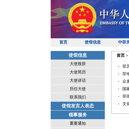
首页
使馆信息
中菲
使馆信息
首页
大使致辞
菲
大使简历
菲
大使讲话
众
历任大使
国
菲
联系我们
文
使馆发言人表态
领事服务
重要通知