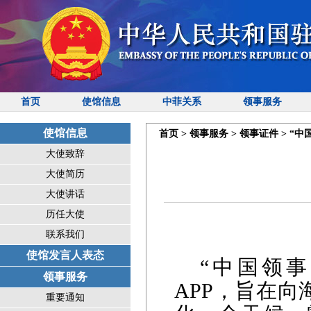
首页
使馆信息
中菲关系
领事服务
使馆信息
首页
>
领事服务
>
领事证件
>
“中
大使致辞
大使简历
大使讲话
历任大使
联系我们
使馆发言人表态
“中国领事
领事服务
APP
，旨在向
重要通知